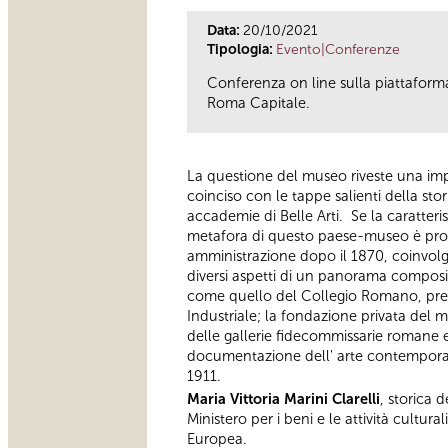
Data:
20/10/2021
Tipologia:
Evento|Conferenze
Conferenza on line sulla piattaforma
Roma Capitale.
La questione del museo riveste una imp
coinciso con le tappe salienti della sto
accademie di Belle Arti. Se la caratteri
metafora di questo paese-museo è propr
amministrazione dopo il 1870, coinvolg
diversi aspetti di un panorama composit
come quello del Collegio Romano, pres
Industriale; la fondazione privata del 
delle gallerie fidecommissarie romane e 
documentazione dell' arte contemporanea
1911.
Maria Vittoria Marini Clarelli
, storica 
Ministero per i beni e le attività cultur
Europea.