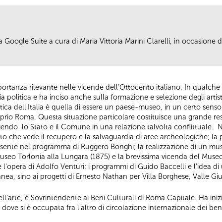
 Google Suite a cura di Maria Vittoria Marini Clarelli, in occasione 
ortanza rilevante nelle vicende dell’Ottocento italiano. In qualch
ria politica e ha inciso anche sulla formazione e selezione degli artis
stica dell'Italia è quella di essere un paese-museo, in un certo senso
io Roma. Questa situazione particolare costituisce una grande res
endo lo Stato e il Comune in una relazione talvolta conflittuale. 
o che vede il recupero e la salvaguardia di aree archeologiche; la 
ente nel programma di Ruggero Bonghi; la realizzazione di un mu
museo Torlonia alla Lungara (1875) e la brevissima vicenda del Muse
l'opera di Adolfo Venturi; i programmi di Guido Baccelli e l'idea di 
, sino ai progetti di Ernesto Nathan per Villa Borghese, Valle Giul
dell’arte, è Sovrintendente ai Beni Culturali di Roma Capitale. Ha inizi
ali dove si è occupata fra l’altro di circolazione internazionale dei be