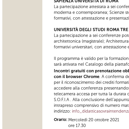
SAPIENZA UNIVERSITÀ DI ROMA
La partecipazione attestata a sei confere
moderna e contemporanea; Scienze stor
formativi, con attestazione e presentaz
UNIVERSITÀ DEGLI STUDI ROMA TRE
La partecipazione a sei conferenze potrà
architettonica (magistrale); Architettur
formativi universitari, con attestazione
Il programma è valido per la formazion
sarà attivata nel Catalogo della piattaf
Incontri gratuiti con prenotazione obb
con il browser Chrome
. A conferma del
per il riconoscimento dei crediti format
accedere alla conferenza presentandosi 
telecamera accesa per tutta la durata d
S.O.F.I.A . Alla conclusione dell’appunt
intrapreso comprensivo di numero matric
indirizzo:
info_didatticasovraintenden
Orario:
Mercoledì 20 ottobre 2021
ore 17.30