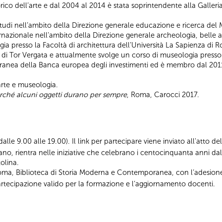
rico dell’arte e dal 2004 al 2014 è stata soprintendente alla Galler
io studi nell’ambito della Direzione generale educazione e ricerca del 
nternazionale nell’ambito della Direzione generale archeologia, belle a
ia presso la Facoltà di architettura dell’Università La Sapienza di 
di Tor Vergata e attualmente svolge un corso di museologia presso l
oranea della Banca europea degli investimenti ed è membro dal 201
’arte e museologia.
rché alcuni oggetti durano per sempre
, Roma, Carocci 2017.
i dalle 9.00 alle 19.00). Il link per partecipare viene inviato all'atto d
ano, rientra nelle iniziative che celebrano i centocinquanta anni d
olina.
Roma, Biblioteca di Storia Moderna e Contemporanea, con l’adesion
i partecipazione valido per la formazione e l’aggiornamento docenti.