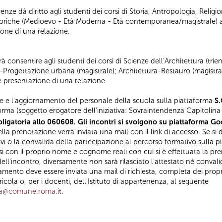
nze dà diritto agli studenti dei corsi di Storia, Antropologia, Religio
iche (Medioevo - Età Moderna - Età contemporanea/magistrale) al
ione di una relazione.
 consentire agli studenti dei corsi di Scienze dell’Architettura (tri
a-Progettazione urbana (magistrale); Architettura-Restauro (magistral
 e presentazione di una relazione.
e e l’aggiornamento del personale della scuola sulla piattaforma
S.
orma (soggetto erogatore dell’iniziativa: Sovraintendenza Capitolina a
ligatoria allo 060608. Gli incontri si svolgono su piattaforma Goo
la prenotazione verrà inviata una mail con il link di accesso. Se si d
ivi o la convalida della partecipazione al percorso formativo sulla p
con il proprio nome e cognome reali con cui si è effettuata la pre
ell'incontro, diversamente non sarà rilasciato l'attestato né convali
amento deve essere inviata una mail di richiesta, completa dei propri
ola o, per i docenti, dell'Istituto di appartenenza, al seguente
za@comune.roma.it
.