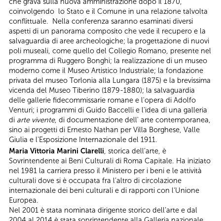
che grava sulla nuova amministrazione dopo il 1870,
coinvolgendo lo Stato e il Comune in una relazione talvolta
conflittuale. Nella conferenza saranno esaminati diversi
aspetti di un panorama composito che vede il recupero e la
salvaguardia di aree archeologiche; la progettazione di nuovi
poli museali, come quello del Collegio Romano, presente nel
programma di Ruggero Bonghi; la realizzazione di un museo
moderno come il Museo Artistico Industriale; la fondazione
privata del museo Torlonia alla Lungara (1875) e la brevissima
vicenda del Museo Tiberino (1879-1880); la salvaguardia
delle gallerie fidecommissarie romane e l'opera di Adolfo
Venturi; i programmi di Guido Baccelli e l'idea di una galleria
di
arte vivente
, di documentazione dell' arte contemporanea,
sino ai progetti di Ernesto Nathan per Villa Borghese, Valle
Giulia e l'Esposizione Internazionale del 1911.
Maria Vittoria Marini Clarelli
, storica dell’arte, è
Sovrintendente ai Beni Culturali di Roma Capitale. Ha iniziato
nel 1981 la carriera presso il Ministero per i beni e le attività
culturali dove si è occupata fra l’altro di circolazione
internazionale dei beni culturali e di rapporti con l‘Unione
Europea.
Nel 2001 è stata nominata dirigente storico dell’arte e dal
2004 al 2014 è stata soprintendente alla Galleria nazionale