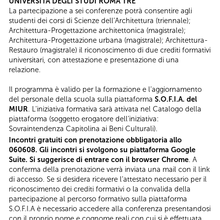
UNIVERSITÀ DEGLI STUDI ROMA TRE
La partecipazione a sei conferenze potrà consentire agli
studenti dei corsi di Scienze dell’Architettura (triennale);
Architettura-Progettazione architettonica (magistrale);
Architettura-Progettazione urbana (magistrale); Architettura-
Restauro (magistrale) il riconoscimento di due crediti formativi
universitari, con attestazione e presentazione di una
relazione.
Il programma è valido per la formazione e l’aggiornamento
del personale della scuola sulla piattaforma
S.O.F.I.A. del
MIUR
. L'iniziativa formativa sarà attivata nel Catalogo della
piattaforma (soggetto erogatore dell’iniziativa:
Sovraintendenza Capitolina ai Beni Culturali).
Incontri gratuiti con prenotazione obbligatoria allo
060608. Gli incontri si svolgono su piattaforma Google
Suite. Si suggerisce di entrare con il browser Chrome
. A
conferma della prenotazione verrà inviata una mail con il link
di accesso. Se si desidera ricevere l’attestato necessario per il
riconoscimento dei crediti formativi o la convalida della
partecipazione al percorso formativo sulla piattaforma
S.O.F.I.A è necessario accedere alla conferenza presentandosi
con il proprio nome e cognome reali con cui si è effettuata