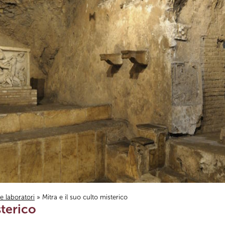
i e laboratori
» Mitra e il suo culto misterico
sterico