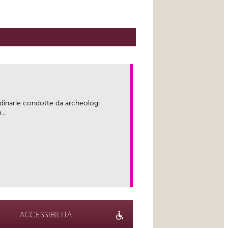
rdinarie condotte da archeologi
..
link
ACCESSIBILITÀ