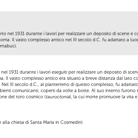
rto nel 1931 durante i lavori per realizzare un deposito di scene e 
i Roma. Il vasto complesso antico nel III secolo d.C. fu adattato a luo
arnabuci.
 nel 1931 durante i lavori eseguiti per realizzare un deposito di sce
oma. Il vasto complesso antico era situato a breve distanza dal lato c
. Nel III secolo d.C., al pianterreno di questo complesso, fu adattat
ienti comunicanti, coperti da volte a botte. Al suo interno furono ri
ione del toro cosmico (
tauroctonia
), la cui morte promuove la vita e
e alla chiesa di Santa Maria in Cosmedin)