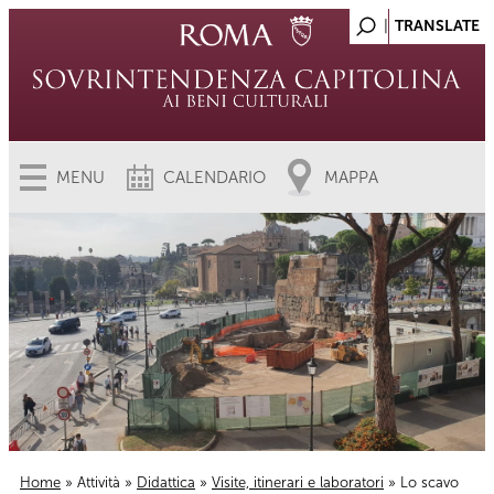
MENU
CALENDARIO
MAPPA
Home
»
Attività
»
Didattica
»
Visite, itinerari e laboratori
» Lo scavo