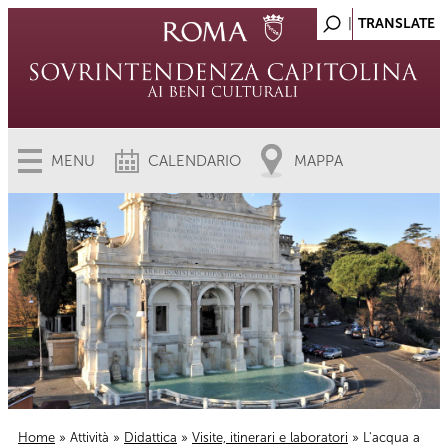
MENU
CALENDARIO
MAPPA
Home
»
Attività
»
Didattica
»
Visite, itinerari e laboratori
» L'acqua a