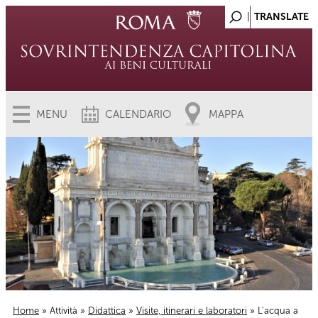
MENU
CALENDARIO
MAPPA
Home
»
Attività
»
Didattica
»
Visite, itinerari e laboratori
» L'acqua a