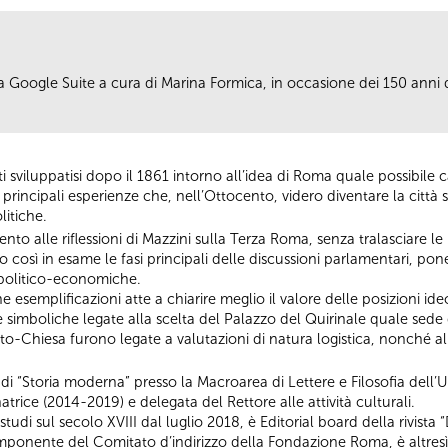
a Google Suite a cura di Marina Formica, in occasione dei 150 ann
ti sviluppatisi dopo il 1861 intorno all’idea di Roma quale possibile ca
incipali esperienze che, nell’Ottocento, videro diventare la città sed
olitiche.
nto alle riflessioni di Mazzini sulla Terza Roma, senza tralasciare le 
o così in esame le fasi principali delle discussioni parlamentari, po
i politico-economiche.
esemplificazioni atte a chiarire meglio il valore delle posizioni ide
 simboliche legate alla scelta del Palazzo del Quirinale quale sede d
to-Chiesa furono legate a valutazioni di natura logistica, nonché all
di “Storia moderna” presso la Macroarea di Lettere e Filosofia dell’U
natrice (2014-2019) e delegata del Rettore alle attività culturali.
 studi sul secolo XVIII dal luglio 2018, è Editorial board della rivista
mponente del Comitato d’indirizzo della Fondazione Roma, è altresì 