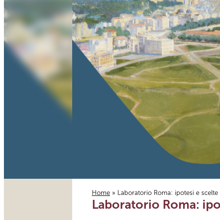
Home
» Laboratorio Roma: ipotesi e scelte p
Laboratorio Roma: ipote
Tu sei qui