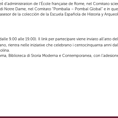
l d’administration de l’École française de Rome, nel Comitato scie
 di Notre Dame, nel Comitato “Pombalia – Pombal Global” e in quel
 asesor de la colección de la Escuela Española de Historia y Arqu
i dalle 9.00 alle 19.00). Il link per partecipare viene inviato all'atto d
ano, rientra nelle iniziative che celebrano i centocinquanta anni d
olina.
Roma, Biblioteca di Storia Moderna e Contemporanea, con l’adesion