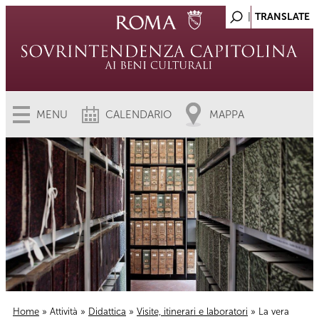
MENU
CALENDARIO
MAPPA
Home
»
Attività
»
Didattica
»
Visite, itinerari e laboratori
» La vera