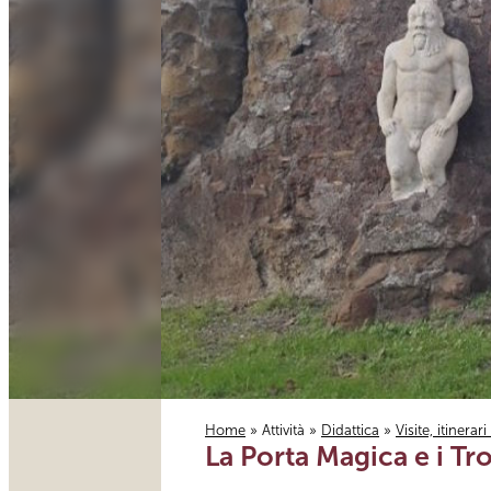
Home
»
Attività
»
Didattica
»
Visite, itinerar
La Porta Magica e i Tro
Tu sei qui