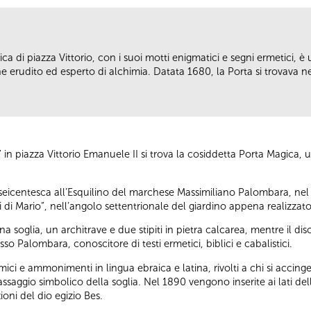
ca di piazza Vittorio, con i suoi motti enigmatici e segni ermetici, è
erudito ed esperto di alchimia. Datata 1680, la Porta si trovava nell
i” in piazza Vittorio Emanuele II si trova la cosiddetta Porta Magica
 seicentesca all’Esquilino del marchese Massimiliano Palombara, nel
ofei di Mario”, nell’angolo settentrionale del giardino appena realizzato
 soglia, un architrave e due stipiti in pietra calcarea, mentre il 
so Palombara, conoscitore di testi ermetici, biblici e cabalistici.
emici e ammonimenti in lingua ebraica e latina, rivolti a chi si accin
passaggio simbolico della soglia. Nel 1890 vengono inserite ai lati d
oni del dio egizio Bes.