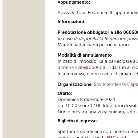
Appuntamento:
Piazza Vittorio Emanuele II (appuntamen
Informazioni:
Prenotazione obbligatoria allo 06060
In caso di disponibilità le persone pos
Max 25 partecipanti per ogni turno.
Modalità di annullamento
In caso di impossibilità a partecipare al
disdetta.visite@060608.it
(dal lun.al gi
In alternativa, è necessario chiamare il
Organizzazione
:
Sovrintendenza Capit
Orario:
Domenica 8 dicembre 2024
ore 10.00 e ore 12.00 (due turni di visit
Non è prevista una visita guidata, solo 
Biglietto d'ingresso:
apertura straordinaria con ingresso se
ingresso gratuito con la
MIC card