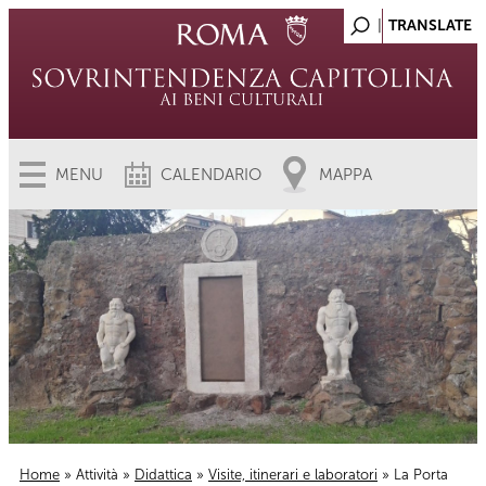
MENU
CALENDARIO
MAPPA
Home
»
Attività
»
Didattica
»
Visite, itinerari e laboratori
» La Porta