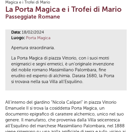
Magica e i Trofei di Mario
Tu sei qui
La Porta Magica e i Trofei di Mario
Passeggiate Romane
Data:
18/02/2024
Luogo:
Porta Magica
Apertura straordinaria.
La Porta Magica di piazza Vittorio, con i suoi motti
enigmatici e segni ermetici, è un’originale invenzione
del nobile romano Massimiliano Palombara, fine
erudito ed esperto di alchimia. Datata 1680, la Porta
si trovava nella sua Villa all’Esquilino.
All’interno del giardino “Nicola Calipari” in piazza Vittorio
Emanuele II si trova la cosiddetta Porta Magica, un
documento epigrafico di carattere alchemico, unico nel suo
genere. Il manufatto, che proveniva dalla Villa seicentesca
all’Esquilino del marchese Massimiliano Palombara, nel 1888
viene sistemato su una zolla artificiale di terra e tufo, vicino ai