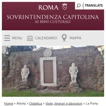
MENU
CALENDARIO
MAPPA
Home
»
Attività
»
Didattica
»
Visite, itinerari e laboratori
» La Porta