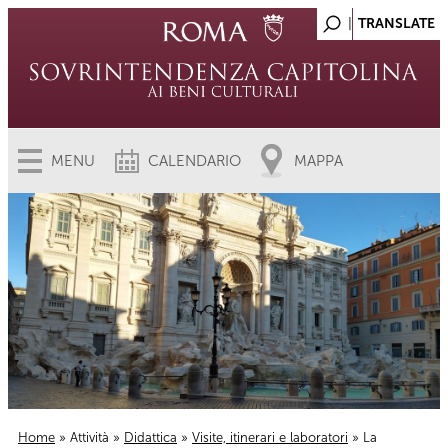
MENU
CALENDARIO
MAPPA
Home
»
Attività
»
Didattica
»
Visite, itinerari e laboratori
» La