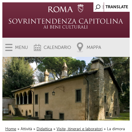
MENU
CALENDARIO
MAPPA
Home
»
Attività
»
Didattica
»
Visite, itinerari e laboratori
» La dimora