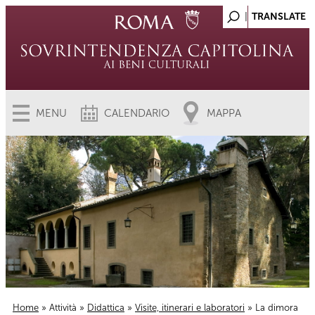
MENU
CALENDARIO
MAPPA
Home
»
Attività
»
Didattica
»
Visite, itinerari e laboratori
» La dimora