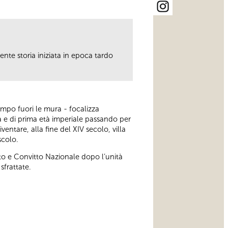
te storia iniziata in epoca tardo
tempo fuori le mura - focalizza
na e di prima età imperiale passando per
entare, alla fine del XIV secolo, villa
scolo.
to e Convitto Nazionale dopo l’unità
sfrattate.