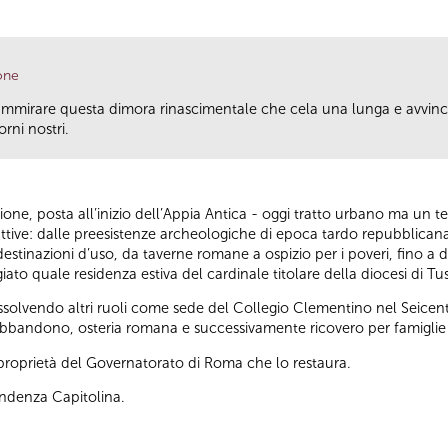
one
ammirare questa dimora rinascimentale che cela una lunga e avvincen
rni nostri.
rione, posta all’inizio dell’Appia Antica - oggi tratto urbano ma un 
truttive: dalle preesistenze archeologiche di epoca tardo repubblica
estinazioni d’uso, da taverne romane a ospizio per i poveri, fino a div
iato quale residenza estiva del cardinale titolare della diocesi di Tu
solvendo altri ruoli come sede del Collegio Clementino nel Seicen
di abbandono, osteria romana e successivamente ricovero per famiglie 
a proprietà del Governatorato di Roma che lo restaura.
endenza Capitolina.