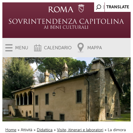
MENU
CALENDARIO
MAPPA
Home
»
Attività
»
Didattica
»
Visite, itinerari e laboratori
» La dimora