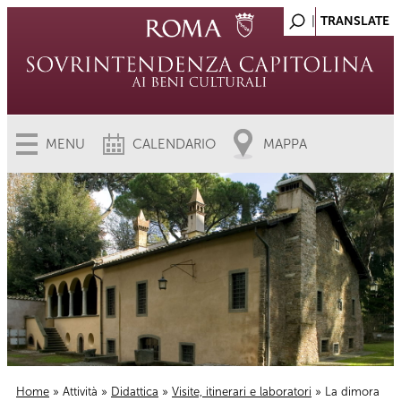
MENU
CALENDARIO
MAPPA
Home
»
Attività
»
Didattica
»
Visite, itinerari e laboratori
» La dimora