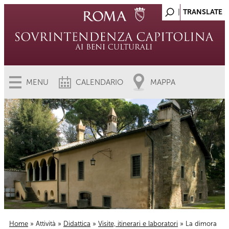
MENU
CALENDARIO
MAPPA
Home
»
Attività
»
Didattica
»
Visite, itinerari e laboratori
» La dimora