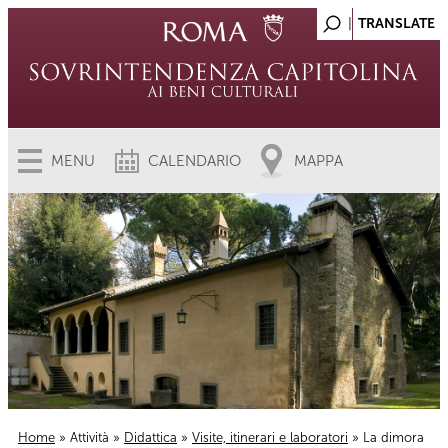
MENU
CALENDARIO
MAPPA
Home
»
Attività
»
Didattica
»
Visite, itinerari e laboratori
» La dimora