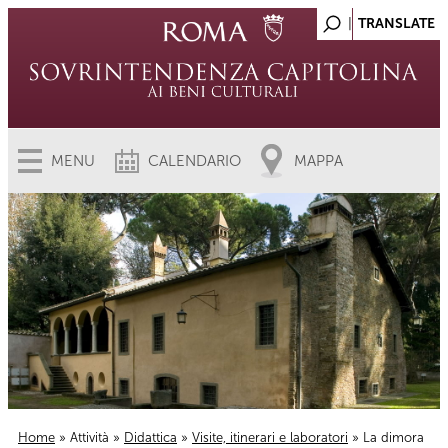
MENU
CALENDARIO
MAPPA
Home
»
Attività
»
Didattica
»
Visite, itinerari e laboratori
» La dimora