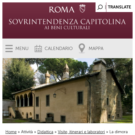
MENU
CALENDARIO
MAPPA
Home
»
Attività
»
Didattica
»
Visite, itinerari e laboratori
» La dimora