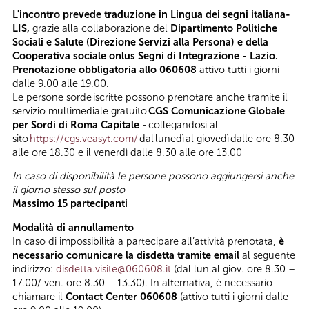
L'incontro prevede traduzione in Lingua dei segni italiana-
LIS,
grazie alla collaborazione del
Dipartimento Politiche
Sociali e Salute (Direzione Servizi alla Persona) e della
Cooperativa sociale onlus Segni di Integrazione - Lazio.
Prenotazione obbligatoria allo 060608
attivo tutti i giorni
dalle 9.00 alle 19.00.
Le persone sorde iscritte possono prenotare anche tramite il
servizio multimediale gratuito
CGS
Comunicazione Globale
per Sordi di Roma Capitale
- collegandosi al
sito
https://cgs.veasyt.com/
dal lunedì al giovedì dalle ore 8.30
alle ore 18.30 e il venerdì dalle 8.30 alle ore 13.00
In caso di disponibilità le persone possono aggiungersi anche
il giorno stesso sul posto
Massimo 15 partecipanti
Modalità di annullamento
In caso di impossibilità a partecipare all’attività prenotata,
è
necessario comunicare la disdetta tramite email
al seguente
indirizzo:
disdetta.visite@060608.it
(dal lun.al giov. ore 8.30 –
17.00/ ven. ore 8.30 – 13.30). In alternativa, è necessario
chiamare il
Contact Center 060608
(attivo tutti i giorni dalle