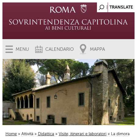
MENU
CALENDARIO
MAPPA
Home
»
Attività
»
Didattica
»
Visite, itinerari e laboratori
» La dimora