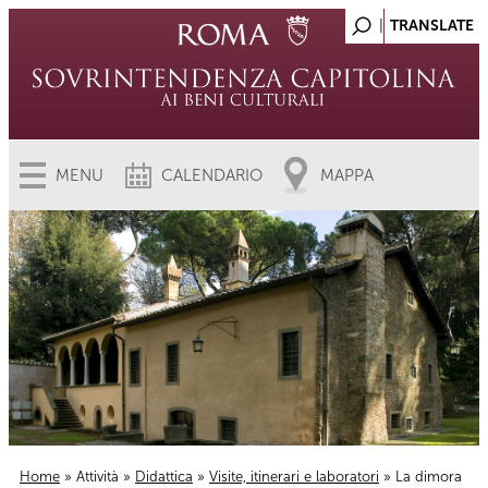
MENU
CALENDARIO
MAPPA
Home
»
Attività
»
Didattica
»
Visite, itinerari e laboratori
» La dimora