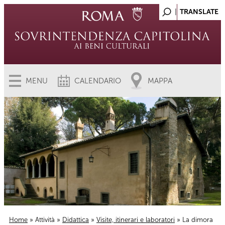
MENU
CALENDARIO
MAPPA
Home
»
Attività
»
Didattica
»
Visite, itinerari e laboratori
» La dimora