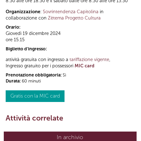
8.30 alle ore 18.30 e il sabato dalle ore 8.30 alle ore 13.30
Organizzazione
:
Sovrintendenza Capitolina
in
collaborazione con
Zètema Progetto Cultura
Orario:
Giovedì 19 dicembre 2024
ore 15.15
Biglietto d'ingresso:
attività gratuita con ingresso a
tariffazione vigente
,
Ingresso gratuito per i possessori
MIC card
Prenotazione obbligatoria:
Sì
Durata:
60 minuti
Gratis con la MIC card
Attività correlate
In archivio