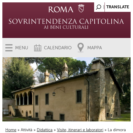
MENU
CALENDARIO
MAPPA
Home
»
Attività
»
Didattica
»
Visite, itinerari e laboratori
» La dimora