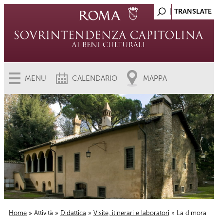
MENU
CALENDARIO
MAPPA
Home
»
Attività
»
Didattica
»
Visite, itinerari e laboratori
» La dimora