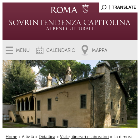
MENU
CALENDARIO
MAPPA
Home
»
Attività
»
Didattica
»
Visite, itinerari e laboratori
» La dimora