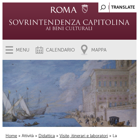
MENU
CALENDARIO
MAPPA
Home
»
Attività
»
Didattica
»
Visite, itinerari e laboratori
» La