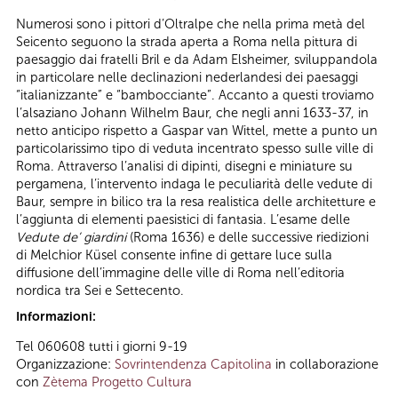
Numerosi sono i pittori d’Oltralpe che nella prima metà del
Seicento seguono la strada aperta a Roma nella pittura di
paesaggio dai fratelli Bril e da Adam Elsheimer, sviluppandola
in particolare nelle declinazioni nederlandesi dei paesaggi
“italianizzante” e “bambocciante”. Accanto a questi troviamo
l’alsaziano Johann Wilhelm Baur, che negli anni 1633-37, in
netto anticipo rispetto a Gaspar van Wittel, mette a punto un
particolarissimo tipo di veduta incentrato spesso sulle ville di
Roma. Attraverso l’analisi di dipinti, disegni e miniature su
pergamena, l’intervento indaga le peculiarità delle vedute di
Baur, sempre in bilico tra la resa realistica delle architetture e
l’aggiunta di elementi paesistici di fantasia. L’esame delle
Vedute de’ giardini
(Roma 1636) e delle successive riedizioni
di Melchior Küsel consente infine di gettare luce sulla
diffusione dell’immagine delle ville di Roma nell’editoria
nordica tra Sei e Settecento.
Informazioni:
Tel 060608 tutti i giorni 9-19
Organizzazione:
Sovrintendenza Capitolina
in collaborazione
con
Zètema Progetto Cultura