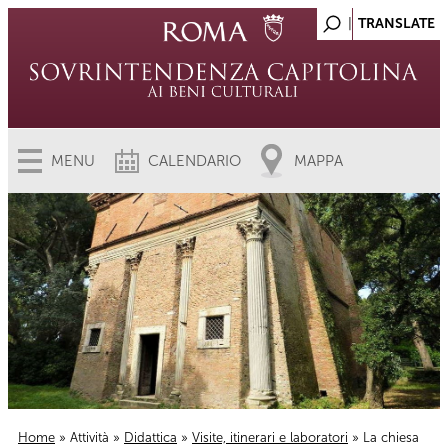
MENU
CALENDARIO
MAPPA
Home
»
Attività
»
Didattica
»
Visite, itinerari e laboratori
» La chiesa