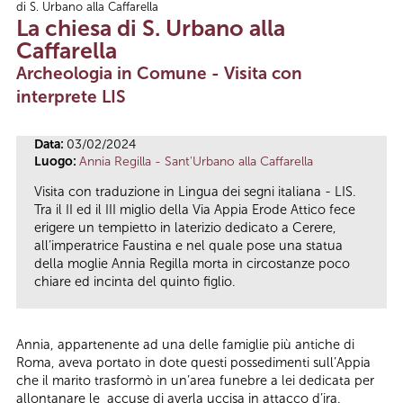
di S. Urbano alla Caffarella
Tu sei qui
La chiesa di S. Urbano alla
Caffarella
Archeologia in Comune - Visita con
interprete LIS
Data:
03/02/2024
Luogo:
Annia Regilla - Sant'Urbano alla Caffarella
Visita con traduzione in Lingua dei segni italiana - LIS.
Tra il II ed il III miglio della Via Appia Erode Attico fece
erigere un tempietto in laterizio dedicato a Cerere,
all’imperatrice Faustina e nel quale pose una statua
della moglie Annia Regilla morta in circostanze poco
chiare ed incinta del quinto figlio.
Annia, appartenente ad una delle famiglie più antiche di
Roma, aveva portato in dote questi possedimenti sull’Appia
che il marito trasformò in un’area funebre a lei dedicata per
allontanare le accuse di averla uccisa in attacco d’ira.