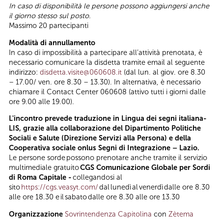
In caso di disponibilità le persone possono aggiungersi anche
il giorno stesso sul posto.
Massimo 20 partecipanti
Modalità di annullamento
In caso di impossibilità a partecipare all’attività prenotata, è
necessario comunicare la disdetta tramite email al seguente
indirizzo:
disdetta.visite@060608.it
(dal lun. al giov. ore 8.30
– 17.00/ ven. ore 8.30 – 13.30). In alternativa, è necessario
chiamare il Contact Center 060608 (attivo tutti i giorni dalle
ore 9.00 alle 19.00).
L'incontro prevede traduzione in Lingua dei segni italiana-
LIS, grazie alla collaborazione del Dipartimento Politiche
Sociali e Salute (Direzione Servizi alla Persona) e della
Cooperativa sociale onlus Segni di Integrazione – Lazio.
Le persone sorde possono prenotare anche tramite il servizio
multimediale gratuito
CGS Comunicazione Globale per Sordi
di Roma Capitale -
collegandosi al
sito
https://cgs.veasyt.com/
dal lunedì al venerdì dalle ore 8.30
alle ore 18.30 e il sabato dalle ore 8.30 alle ore 13.30
Organizzazione
Sovrintendenza Capitolina
con
Zètema