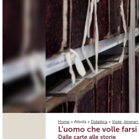
Home
»
Attività
»
Didattica
»
Visite, itinerar
L’uomo che volle farsi 
Tu sei qui
Dalle carte alle storie