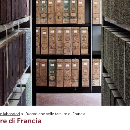
i e laboratori
» L’uomo che volle farsi re di Francia
re di Francia