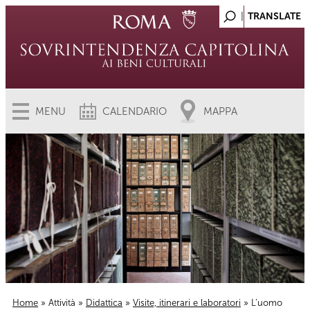
MENU
CALENDARIO
MAPPA
Home
»
Attività
»
Didattica
»
Visite, itinerari e laboratori
» L’uomo