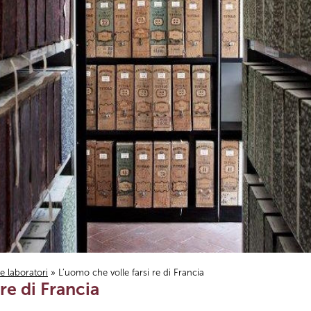
i e laboratori
» L’uomo che volle farsi re di Francia
re di Francia