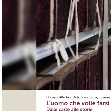
Home
»
Attività
»
Didattica
»
Visite, itinerar
L’uomo che volle farsi 
Tu sei qui
Dalle carte alle storie