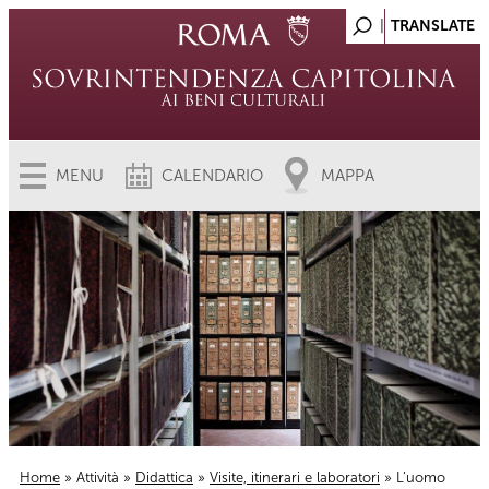
MENU
CALENDARIO
MAPPA
Home
»
Attività
»
Didattica
»
Visite, itinerari e laboratori
» L’uomo