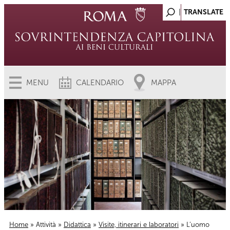
MENU
CALENDARIO
MAPPA
Home
»
Attività
»
Didattica
»
Visite, itinerari e laboratori
» L’uomo