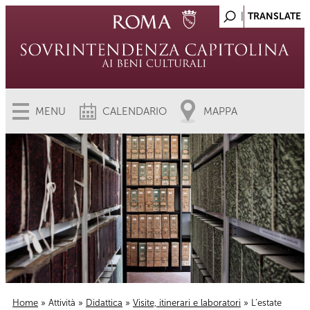
MENU
CALENDARIO
MAPPA
Home
»
Attività
»
Didattica
»
Visite, itinerari e laboratori
» L’estate