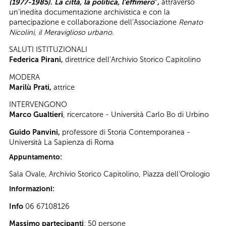
(1977-1985). La città, la politica, l’effimero
”,
attraverso
un’inedita documentazione archivistica e con la
partecipazione e collaborazione dell’Associazione
Renato
Nicolini, il Meraviglioso urbano.
SALUTI ISTITUZIONALI
Federica Pirani,
direttrice dell’Archivio Storico Capitolino
MODERA
Marilù Prati,
attrice
INTERVENGONO
Marco Gualtieri
, ricercatore - Università Carlo Bo di Urbino
Guido Panvini,
professore di Storia Contemporanea -
Università La Sapienza di Roma
Appuntamento:
Sala Ovale, Archivio Storico Capitolino, Piazza dell’Orologio
Informazioni:
Info
06 67108126
Massimo partecipanti
: 50 persone