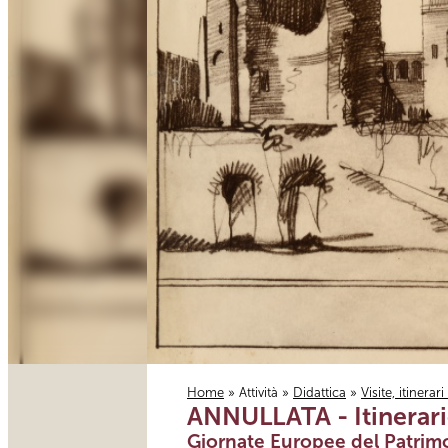
Home
»
Attività
»
Didattica
»
Visite, itinerar
ANNULLATA - Itinerario 
Tu sei qui
Giornate Europee del Patrim