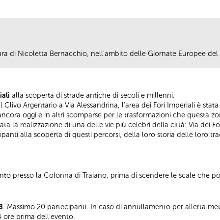
cura di Nicoletta Bernacchio, nell'ambito delle Giornate Europee d
iali
alla scoperta di strade antiche di secoli e millenni.
l Clivo Argentario a Via Alessandrina, l’area dei Fori Imperiali è stat
o ancora oggi e in altri scomparse per le trasformazioni che questa z
tata la realizzazione di una delle vie più celebri della città: Via dei 
anti alla scoperta di questi percorsi, della loro storia delle loro tra
 presso la Colonna di Traiano, prima di scendere le scale che port
8
. Massimo 20 partecipanti. In caso di annullamento per allerta met
24 ore prima dell'evento.