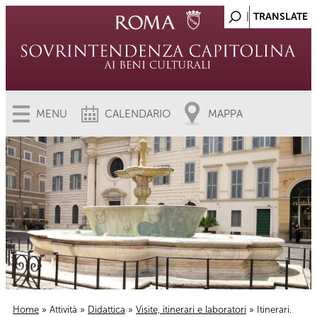
MENU
CALENDARIO
MAPPA
Home
»
Attività
»
Didattica
»
Visite, itinerari e laboratori
» Itinerari.