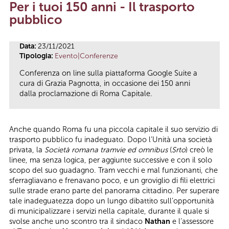
Per i tuoi 150 anni - Il trasporto
Tu sei qui
pubblico
Data:
23/11/2021
Tipologia:
Evento|Conferenze
Conferenza on line sulla piattaforma Google Suite a
cura di Grazia Pagnotta, in occasione dei 150 anni
dalla proclamazione di Roma Capitale.
Anche quando Roma fu una piccola capitale il suo servizio di
trasporto pubblico fu inadeguato. Dopo l’Unità una società
privata, la
Società romana tramvie ed omnibus
(
Srto
) creò le
linee, ma senza logica, per aggiunte successive e con il solo
scopo del suo guadagno. Tram vecchi e mal funzionanti, che
sferragliavano e frenavano poco, e un groviglio di fili elettrici
sulle strade erano parte del panorama cittadino. Per superare
tale inadeguatezza dopo un lungo dibattito sull’opportunità
di municipalizzare i servizi nella capitale, durante il quale si
svolse anche uno scontro tra il sindaco
Nathan
e l’assessore