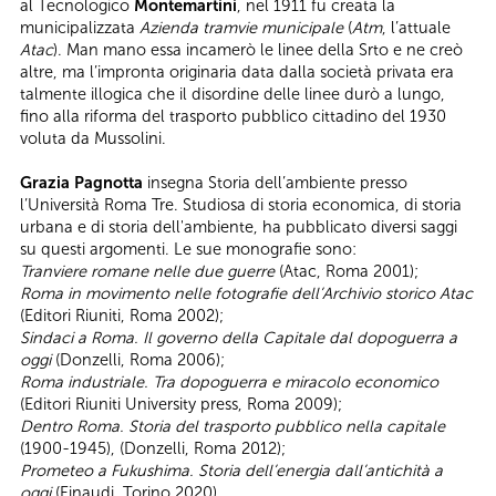
al Tecnologico
Montemartini
, nel 1911 fu creata la
municipalizzata
Azienda tramvie municipale
(
Atm
, l’attuale
Atac
). Man mano essa incamerò le linee della Srto e ne creò
altre, ma l’impronta originaria data dalla società privata era
talmente illogica che il disordine delle linee durò a lungo,
fino alla riforma del trasporto pubblico cittadino del 1930
voluta da Mussolini.
Grazia Pagnotta
insegna Storia dell’ambiente presso
l’Università Roma Tre. Studiosa di storia economica, di storia
urbana e di storia dell'ambiente, ha pubblicato diversi saggi
su questi argomenti. Le sue monografie sono:
Tranviere romane nelle due guerre
(Atac, Roma 2001);
Roma in movimento nelle fotografie dell’Archivio storico Atac
(Editori Riuniti, Roma 2002);
Sindaci a Roma. Il governo della Capitale dal dopoguerra a
oggi
(Donzelli, Roma 2006);
Roma industriale. Tra dopoguerra e miracolo economico
(Editori Riuniti University press, Roma 2009);
Dentro Roma. Storia del trasporto pubblico nella capitale
(1900-1945), (Donzelli, Roma 2012);
Prometeo a Fukushima. Storia dell’energia dall’antichità a
oggi
(Einaudi, Torino 2020).