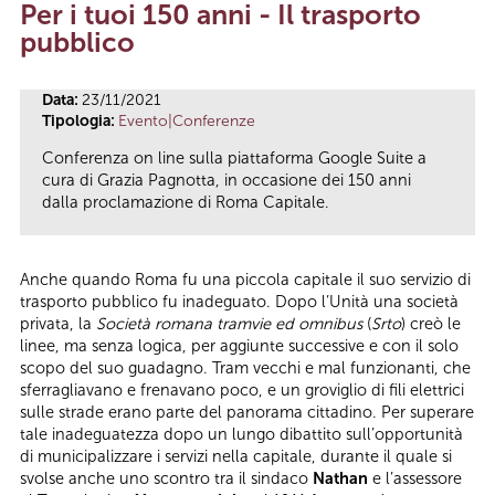
Per i tuoi 150 anni - Il trasporto
Tu sei qui
pubblico
Data:
23/11/2021
Tipologia:
Evento|Conferenze
Conferenza on line sulla piattaforma Google Suite a
cura di Grazia Pagnotta, in occasione dei 150 anni
dalla proclamazione di Roma Capitale.
Anche quando Roma fu una piccola capitale il suo servizio di
trasporto pubblico fu inadeguato. Dopo l’Unità una società
privata, la
Società romana tramvie ed omnibus
(
Srto
) creò le
linee, ma senza logica, per aggiunte successive e con il solo
scopo del suo guadagno. Tram vecchi e mal funzionanti, che
sferragliavano e frenavano poco, e un groviglio di fili elettrici
sulle strade erano parte del panorama cittadino. Per superare
tale inadeguatezza dopo un lungo dibattito sull’opportunità
di municipalizzare i servizi nella capitale, durante il quale si
svolse anche uno scontro tra il sindaco
Nathan
e l’assessore