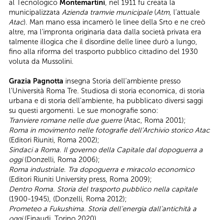
al Tecnologico
Montemartini
, nel 1911 fu creata la
municipalizzata
Azienda tramvie municipale
(
Atm
, l’attuale
Atac
). Man mano essa incamerò le linee della Srto e ne creò
altre, ma l’impronta originaria data dalla società privata era
talmente illogica che il disordine delle linee durò a lungo,
fino alla riforma del trasporto pubblico cittadino del 1930
voluta da Mussolini.
Grazia Pagnotta
insegna Storia dell’ambiente presso
l’Università Roma Tre. Studiosa di storia economica, di storia
urbana e di storia dell'ambiente, ha pubblicato diversi saggi
su questi argomenti. Le sue monografie sono:
Tranviere romane nelle due guerre
(Atac, Roma 2001);
Roma in movimento nelle fotografie dell’Archivio storico Atac
(Editori Riuniti, Roma 2002);
Sindaci a Roma. Il governo della Capitale dal dopoguerra a
oggi
(Donzelli, Roma 2006);
Roma industriale. Tra dopoguerra e miracolo economico
(Editori Riuniti University press, Roma 2009);
Dentro Roma. Storia del trasporto pubblico nella capitale
(1900-1945), (Donzelli, Roma 2012);
Prometeo a Fukushima. Storia dell’energia dall’antichità a
oggi
(Einaudi, Torino 2020).