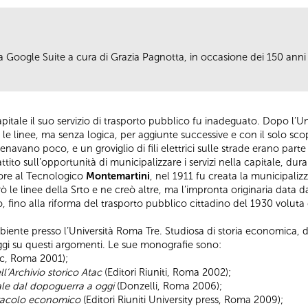
a Google Suite a cura di Grazia Pagnotta, in occasione dei 150 ann
ale il suo servizio di trasporto pubblico fu inadeguato. Dopo l’Uni
ò le linee, ma senza logica, per aggiunte successive e con il solo s
enavano poco, e un groviglio di fili elettrici sulle strade erano par
to sull’opportunità di municipalizzare i servizi nella capitale, dura
sore al Tecnologico
Montemartini
, nel 1911 fu creata la municipaliz
le linee della Srto e ne creò altre, ma l’impronta originaria data da
o, fino alla riforma del trasporto pubblico cittadino del 1930 voluta
iente presso l’Università Roma Tre. Studiosa di storia economica, di
aggi su questi argomenti. Le sue monografie sono:
c, Roma 2001);
l’Archivio storico Atac
(Editori Riuniti, Roma 2002);
ale dal dopoguerra a oggi
(Donzelli, Roma 2006);
iracolo economico
(Editori Riuniti University press, Roma 2009);