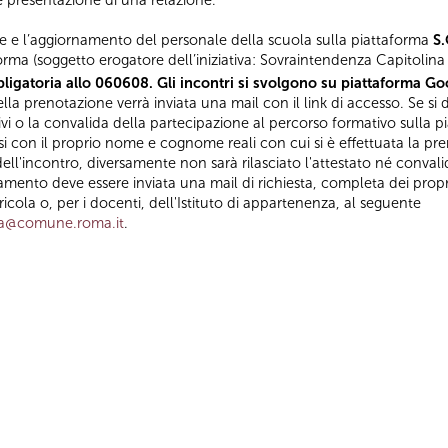
 e presentazione di una relazione.
e e l’aggiornamento del personale della scuola sulla piattaforma
S.
orma (soggetto erogatore dell’iniziativa: Sovraintendenza Capitolina a
ligatoria allo 060608. Gli incontri si svolgono su piattaforma Goo
la prenotazione verrà inviata una mail con il link di accesso. Se si d
ivi o la convalida della partecipazione al percorso formativo sulla p
con il proprio nome e cognome reali con cui si è effettuata la pre
ell'incontro, diversamente non sarà rilasciato l'attestato né convali
amento deve essere inviata una mail di richiesta, completa dei propri
ola o, per i docenti, dell'Istituto di appartenenza, al seguente
za@comune.roma.it
.