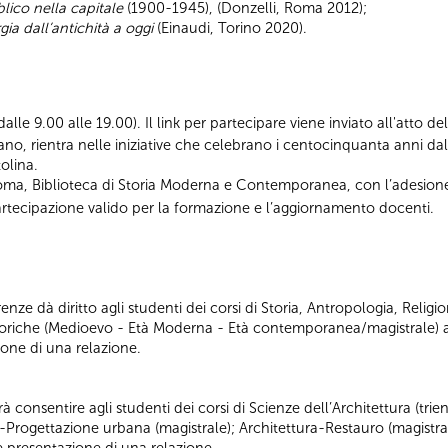
lico nella capitale
(1900-1945), (Donzelli, Roma 2012);
ia dall’antichità a oggi
(Einaudi, Torino 2020).
i dalle 9.00 alle 19.00). Il link per partecipare viene inviato all'atto d
ano, rientra nelle iniziative che celebrano i centocinquanta anni d
olina.
Roma, Biblioteca di Storia Moderna e Contemporanea, con l’adesion
i partecipazione valido per la formazione e l’aggiornamento docenti.
nze dà diritto agli studenti dei corsi di Storia, Antropologia, Religio
iche (Medioevo - Età Moderna - Età contemporanea/magistrale) al
ione di una relazione.
 consentire agli studenti dei corsi di Scienze dell’Architettura (tri
a-Progettazione urbana (magistrale); Architettura-Restauro (magistral