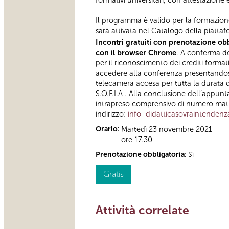
formativi universitari, con attestazione
Il programma è valido per la formazion
sarà attivata nel Catalogo della piattaf
Incontri gratuiti con prenotazione obb
con il browser Chrome
. A conferma del
per il riconoscimento dei crediti format
accedere alla conferenza presentandosi 
telecamera accesa per tutta la durata d
S.O.F.I.A . Alla conclusione dell’appunt
intrapreso comprensivo di numero matric
indirizzo:
info_didatticasovraintenden
Orario:
Martedì 23 novembre 2021
ore 17.30
Prenotazione obbligatoria:
Sì
Gratis
Attività correlate