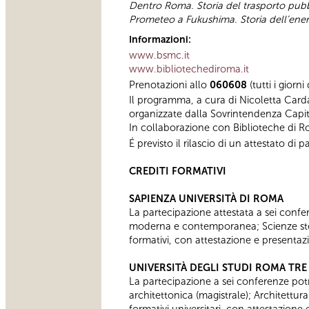
Dentro Roma. Storia del trasporto pubb
Prometeo a Fukushima. Storia dell’energ
Informazioni:
www.bsmc.it
www.bibliotechediroma.it
Prenotazioni allo
060608
(tutti i giorn
Il programma, a cura di Nicoletta Card
organizzate dalla Sovrintendenza Capit
In collaborazione con Biblioteche di 
É previsto il rilascio di un attestato d
CREDITI FORMATIVI
SAPIENZA UNIVERSITÀ DI ROMA
La partecipazione attestata a sei confere
moderna e contemporanea; Scienze stor
formativi, con attestazione e presentaz
UNIVERSITÀ DEGLI STUDI ROMA TRE
La partecipazione a sei conferenze potrà
architettonica (magistrale); Architettur