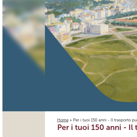
Home
» Per i tuoi 150 anni - Il trasporto p
Per i tuoi 150 anni - I
Tu sei qui