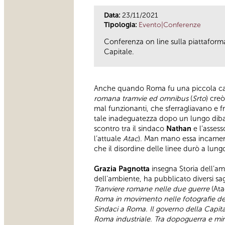
Data:
23/11/2021
Tipologia:
Evento|Conferenze
Conferenza on line sulla piattaform
Capitale.
Anche quando Roma fu una piccola capit
romana tramvie ed omnibus
(
Srto
) cre
mal funzionanti, che sferragliavano e fr
tale inadeguatezza dopo un lungo dibatti
scontro tra il sindaco
Nathan
e l’asses
l’attuale
Atac
). Man mano essa incamerò 
che il disordine delle linee durò a lung
Grazia Pagnotta
insegna Storia dell’amb
dell'ambiente, ha pubblicato diversi s
Tranviere romane nelle due guerre
(Ata
Roma in movimento nelle fotografie del
Sindaci a Roma. Il governo della Capit
Roma industriale. Tra dopoguerra e m