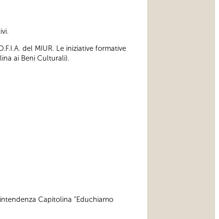
vi.
F.I.A. del MIUR. Le iniziative formative
na ai Beni Culturali).
ovrintendenza Capitolina “Educhiamo