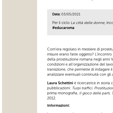
Data:
03/05/2021
Per il ciclo
La città delle donne
, inc
#educaroma
Com’era regolato in mestiere di prostit
misure erano fatte oggetto? L’incontro
della prostituzione romana negli anni Ve
condizioni e all’organizzazione del lav
transizione, che permette di indagare il
analizzare eventuali continuità con gli
Laura Schettini
è ricercatrice in stori
pubblicazioni:
Turpi traffici. Prostituz
prima monografia,
lI gioco delle parti
2012.
Informazioni: