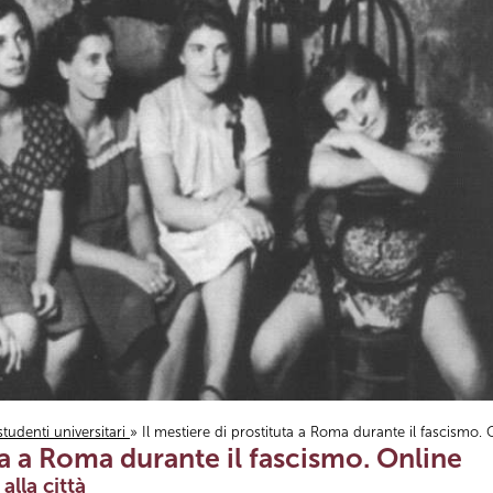
studenti universitari
» Il mestiere di prostituta a Roma durante il fascismo. 
uta a Roma durante il fascismo. Online
lla città