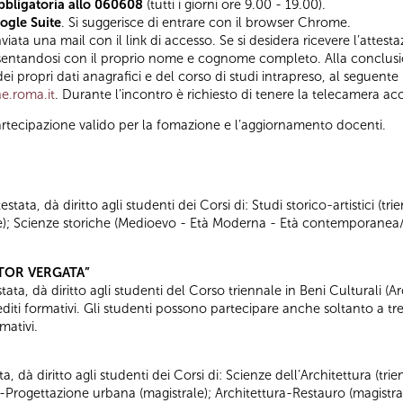
bbligatoria allo 060608
(tutti i giorni ore 9.00 - 19.00).
ogle Suite
. Si suggerisce di entrare con il browser Chrome.
ta una mail con il link di accesso. Se si desidera ricevere l’attestazi
esentandosi con il proprio nome e cognome completo. Alla conclus
ei propri dati anagrafici e del corso di studi intrapreso, al seguente 
e.roma.it
. Durante l’incontro è richiesto di tenere la telecamera ac
i partecipazione valido per la fomazione e l’aggiornamento docenti.
tata, dà diritto agli studenti dei Corsi di: Studi storico-artistici (trie
nale); Scienze storiche (Medioevo - Età Moderna - Età contemporanea
“TOR VERGATA”
ata, dà diritto agli studenti del Corso triennale in Beni Culturali (Arc
diti formativi. Gli studenti possono partecipare anche soltanto a tre
mativi.
ta, dà diritto agli studenti dei Corsi di: Scienze dell’Architettura (tr
a-Progettazione urbana (magistrale); Architettura-Restauro (magistra