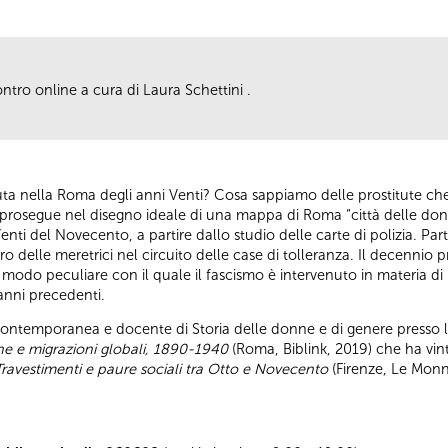
ontro online a cura di Laura Schettini .
uta nella Roma degli anni Venti? Cosa sappiamo delle prostitute che
 prosegue nel disegno ideale di una mappa di Roma “città delle do
nti del Novecento, a partire dallo studio delle carte di polizia. Par
oro delle meretrici nel circuito delle case di tolleranza. Il decenni
 modo peculiare con il quale il fascismo è intervenuto in materia di
 anni precedenti.
a contemporanea e docente di Storia delle donne e di genere presso l'
ione e migrazioni globali, 1890-1940
(Roma, Biblink, 2019) che ha vint
, Travestimenti e paure sociali tra Otto e Novecento
(Firenze, Le Monn