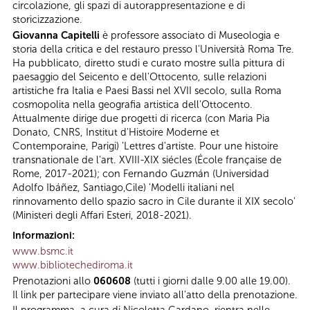
circolazione, gli spazi di autorappresentazione e di
storicizzazione.
Giovanna Capitelli
è professore associato di Museologia e
storia della critica e del restauro presso l'Università Roma Tre.
Ha pubblicato, diretto studi e curato mostre sulla pittura di
paesaggio del Seicento e dell'Ottocento, sulle relazioni
artistiche fra Italia e Paesi Bassi nel XVII secolo, sulla Roma
cosmopolita nella geografia artistica dell'Ottocento.
Attualmente dirige due progetti di ricerca (con Maria Pia
Donato, CNRS, Institut d'Histoire Moderne et
Contemporaine, Parigi) 'Lettres d'artiste. Pour une histoire
transnationale de l'art. XVIII-XIX siécles (École française de
Rome, 2017-2021); con Fernando Guzmán (Universidad
Adolfo Ibáñez, Santiago,Cile) 'Modelli italiani nel
rinnovamento dello spazio sacro in Cile durante il XIX secolo'
(Ministeri degli Affari Esteri, 2018-2021).
Informazioni:
www.bsmc.it
www.bibliotechediroma.it
Prenotazioni allo
060608
(tutti i giorni dalle 9.00 alle 19.00).
Il link per partecipare viene inviato all'atto della prenotazione.