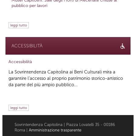
Musei Capitolini: Sale degli Horti di Mecenate chiuse al
pubblico per lavori
leggi tutto
ACCESSIBILITÀ
Accessibilità
La Sovrintendenza Capitolina ai Beni Culturali mira a
garantire l’accesso al proprio patrimonio storico-artistico
da parte del più ampio pubblico...
leggi tutto
Sovrintendenza Capitolina | Piazza Lovatelli 35 - 00186
Roma |
Amministrazione trasparente