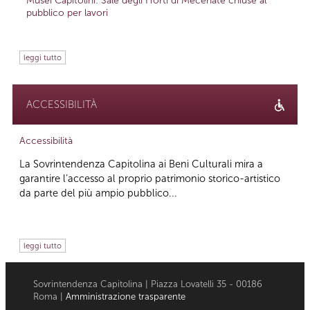
Musei Capitolini: Sale degli Horti di Mecenate chiuse al
pubblico per lavori
leggi tutto
ACCESSIBILITÀ
Accessibilità
La Sovrintendenza Capitolina ai Beni Culturali mira a
garantire l’accesso al proprio patrimonio storico-artistico
da parte del più ampio pubblico...
leggi tutto
Sovrintendenza Capitolina | Piazza Lovatelli 35 - 00186
Roma |
Amministrazione trasparente