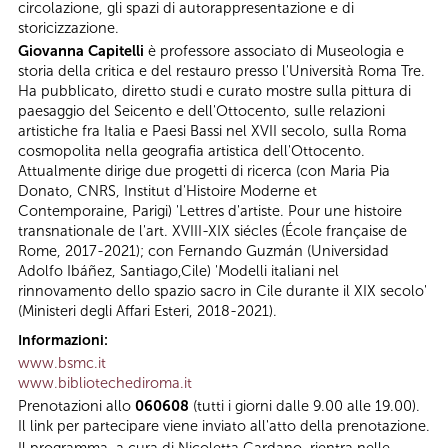
circolazione, gli spazi di autorappresentazione e di
storicizzazione.
Giovanna Capitelli
è professore associato di Museologia e
storia della critica e del restauro presso l'Università Roma Tre.
Ha pubblicato, diretto studi e curato mostre sulla pittura di
paesaggio del Seicento e dell'Ottocento, sulle relazioni
artistiche fra Italia e Paesi Bassi nel XVII secolo, sulla Roma
cosmopolita nella geografia artistica dell'Ottocento.
Attualmente dirige due progetti di ricerca (con Maria Pia
Donato, CNRS, Institut d'Histoire Moderne et
Contemporaine, Parigi) 'Lettres d'artiste. Pour une histoire
transnationale de l'art. XVIII-XIX siécles (École française de
Rome, 2017-2021); con Fernando Guzmán (Universidad
Adolfo Ibáñez, Santiago,Cile) 'Modelli italiani nel
rinnovamento dello spazio sacro in Cile durante il XIX secolo'
(Ministeri degli Affari Esteri, 2018-2021).
Informazioni:
www.bsmc.it
www.bibliotechediroma.it
Prenotazioni allo
060608
(tutti i giorni dalle 9.00 alle 19.00).
Il link per partecipare viene inviato all'atto della prenotazione.