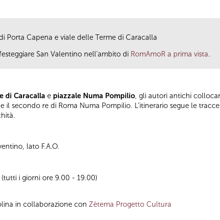
 di Porta Capena e viale delle Terme di Caracalla
festeggiare San Valentino nell'ambito di
RomAmoR a prima vista
.
e di Caracalla
e
piazzale Numa Pompilio
, gli autori antichi colloc
 e il secondo re di Roma Numa Pompilio. L’itinerario segue le tracce d
hità.
entino, lato F.A.O.
utti i giorni ore 9.00 - 19.00)
lina in collaborazione con
Zètema Progetto Cultura