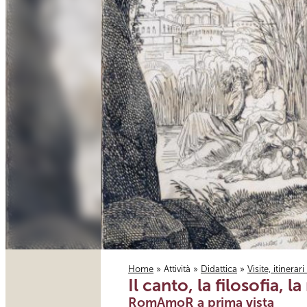
Home
»
Attività
»
Didattica
»
Visite, itinerar
Il canto, la filosofia,
Tu sei qui
RomAmoR a prima vista