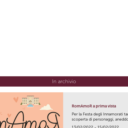
In archivio
RomAmoR a prima vista
Per la Festa degli Innamorati ta
scoperta di personaggi, aneddot
13/02/2022 - 15/02/2022