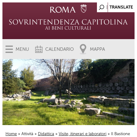
MENU
CALENDARIO
MAPPA
Home
»
Attività
»
Didattica
»
Visite, itinerari e laboratori
» Il Bastione