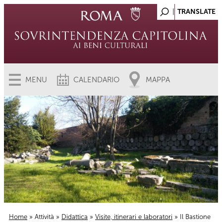
MENU
CALENDARIO
MAPPA
Home
»
Attività
»
Didattica
»
Visite, itinerari e laboratori
» Il Bastione