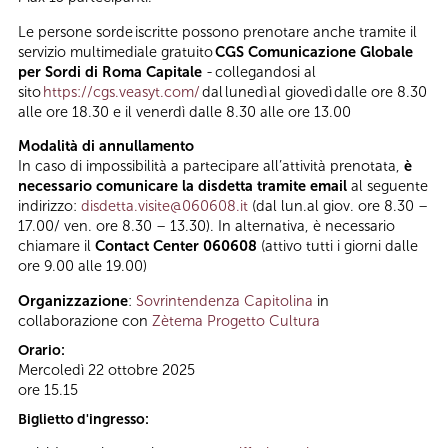
Le persone sorde iscritte possono prenotare anche tramite il
servizio multimediale gratuito
CGS
Comunicazione Globale
per Sordi di Roma Capitale
- collegandosi al
sito
https://cgs.veasyt.com/
dal lunedì al giovedì dalle ore 8.30
alle ore 18.30 e il venerdì dalle 8.30 alle ore 13.00
Modalità di annullamento
In caso di impossibilità a partecipare all’attività prenotata,
è
necessario comunicare la disdetta tramite email
al seguente
indirizzo:
disdetta.visite@060608.it
(dal lun.al giov. ore 8.30 –
17.00/ ven. ore 8.30 – 13.30). In alternativa, è necessario
chiamare il
Contact Center 060608
(attivo tutti i giorni dalle
ore 9.00 alle 19.00)
Organizzazione
:
Sovrintendenza Capitolina
in
collaborazione con
Zètema Progetto Cultura
Orario:
Mercoledì 22 ottobre 2025
ore 15.15
Biglietto d'ingresso: