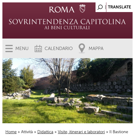
MENU
CALENDARIO
MAPPA
Home
»
Attività
»
Didattica
»
Visite, itinerari e laboratori
» Il Bastione