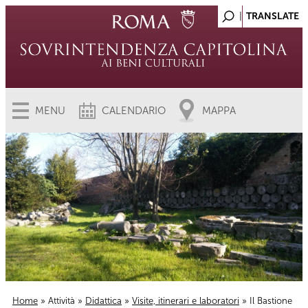
MENU
CALENDARIO
MAPPA
Home
»
Attività
»
Didattica
»
Visite, itinerari e laboratori
» Il Bastione