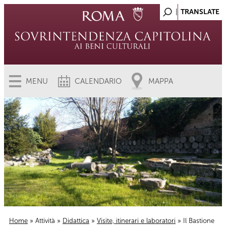
MENU
CALENDARIO
MAPPA
Home
»
Attività
»
Didattica
»
Visite, itinerari e laboratori
» Il Bastione