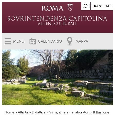
MENU
CALENDARIO
MAPPA
Home
»
Attività
»
Didattica
»
Visite, itinerari e laboratori
» Il Bastione